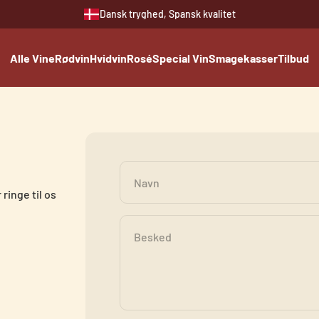
Dansk tryghed, Spansk kvalitet
Alle Vine
Rødvin
Hvidvin
Rosé
Special Vin
Smagekasser
Tilbud
Navn
ringe til os
Besked