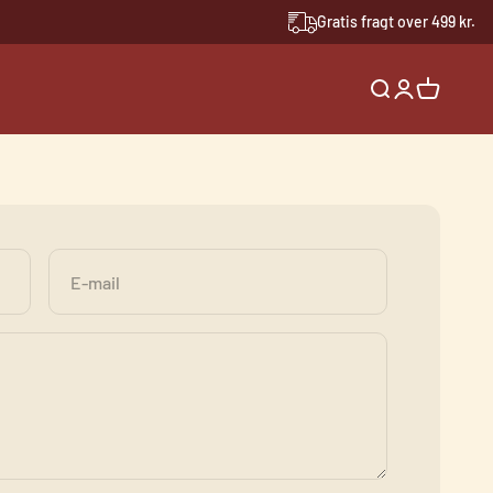
Gratis fragt over 499 kr.
Åbn søgefunkti
Åbn kontosi
Åbn indkø
E-mail