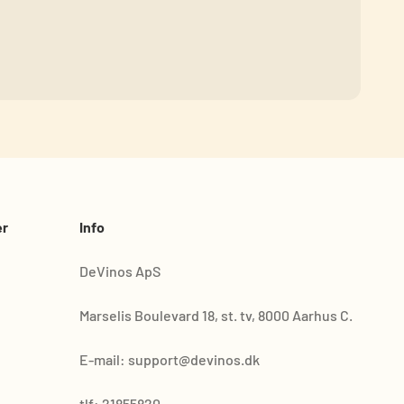
er
Info
DeVinos ApS
Marselis Boulevard 18, st. tv, 8000 Aarhus C.
E-mail: support@devinos.dk
tlf: 21855820