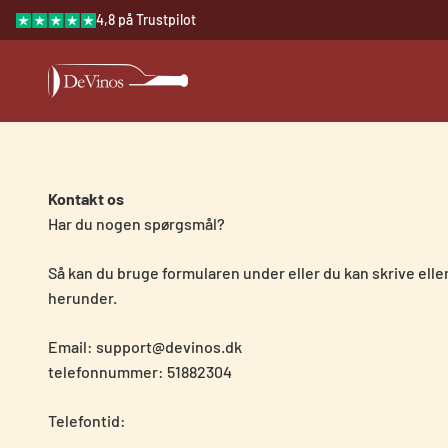
Spring til indhold
4,8 på Trustpilot
devinos.dk
Kontakt os
Har du nogen spørgsmål?
Så kan du bruge formularen under eller du kan skrive eller 
herunder.
Email: support@devinos.dk
telefonnummer: 51882304
Telefontid: