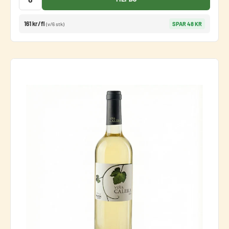
161 kr/fl
SPAR 48 KR
(v/6 stk)