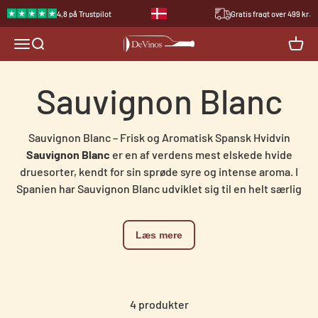
Spring til indhold
4,8 på Trustpilot
Gratis fragt over 499 kr.
devinos.dk
Åbn navigationsmenu
Åbn søgefunktion
Åbn i
Sauvignon Blanc – Frisk og Aromatisk Spansk Hvidvin
Sauvignon Blanc
er en af verdens mest elskede hvide
druesorter, kendt for sin sprøde syre og intense aroma. I
Spanien har Sauvignon Blanc udviklet sig til en helt særlig
vin, der kombinerer friskhed med tropiske frugtnoter, der
gør den populær blandt vinelskere. Med sine rødder i
Læs mere
Loire-dalen i Frankrig har druen fundet sin plads i
Spaniens varme vinregioner, hvor den får en ekstra
fyldighed og balance.
Hvad Gør Spansk Sauvignon Blanc Særlig?
4 produkter
Spansk
Sauvignon Blanc
skiller sig ud på grund af