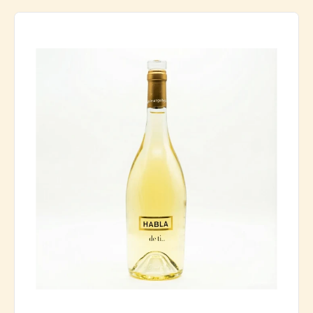
Spaniens unikke klima og terroir. I vinregioner som
Rueda
og
Penedès
får druen optimale vækstbetingelser, hvilket
resulterer i vine med en friskhed og kompleksitet, der er
svær at finde andre steder. Smagsprofilen af spansk
Sauvignon Blanc omfatter noter af
citrusfrugter
,
grønne
æbler
,
stikkelsbær
, og undertoner af
græs
og
asparges
.
Samtidig udvikler vinene fra de spanske regioner ofte en
fyldigere frugtkarakter, med toner af tropiske frugter som
fersken
og
melon
, hvilket giver en blødere og rundere
smagsoplevelse.
Sauvignon Blancs Madparring
Takket være sin sprøde syre er spansk Sauvignon Blanc
den perfekte ledsager til lette retter. Prøv den med
skaldyr
,
grillet fisk
,
friske salater
, eller
gedeost
for at
fremhæve vinens friskhed. Sauvignon Blanc er også en
fremragende vin til krydrede retter, da dens syre skaber
en harmonisk balance til de stærkere smage. Det er en vin,
der kan nydes alene på en varm dag, men også gør sig
godt ved middagsbordet.