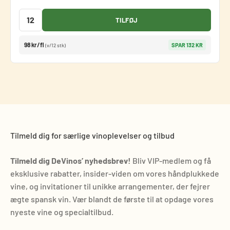
TILFØJ
98 kr/fl
SPAR 132 KR
(v/12 stk)
Tilmeld dig for særlige vinoplevelser og tilbud
Tilmeld dig DeVinos’ nyhedsbrev!
Bliv VIP-medlem og få
eksklusive rabatter, insider-viden om vores håndplukkede
vine, og invitationer til unikke arrangementer, der fejrer
ægte spansk vin. Vær blandt de første til at opdage vores
nyeste vine og specialtilbud.