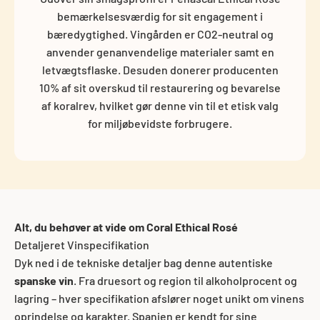
bemærkelsesværdig for sit engagement i
bæredygtighed. Vingården er CO2-neutral og
anvender genanvendelige materialer samt en
letvægtsflaske. Desuden donerer producenten
10% af sit overskud til restaurering og bevarelse
af koralrev, hvilket gør denne vin til et etisk valg
for miljøbevidste forbrugere.
Alt, du behøver at vide om Coral Ethical Rosé
Detaljeret Vinspecifikation
Dyk ned i de tekniske detaljer bag denne autentiske
spanske vin
. Fra druesort og region til alkoholprocent og
lagring – hver specifikation afslører noget unikt om vinens
oprindelse og karakter. Spanien er kendt for sine