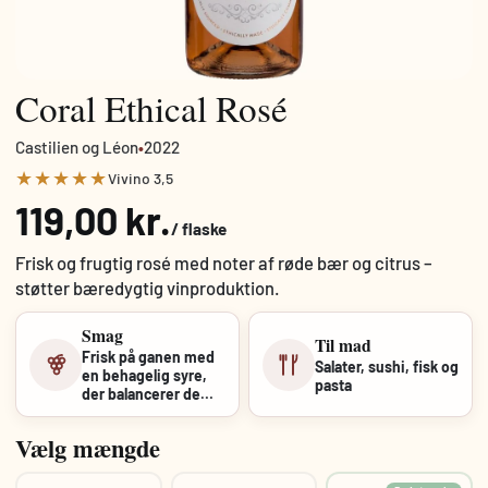
Coral Ethical Rosé
Castilien og Léon
•
2022
★★★★★
Vivino 3,5
119,00 kr.
/ flaske
Frisk og frugtig rosé med noter af røde bær og citrus –
støtter bæredygtig vinproduktion.
Smag
Til mad
Frisk på ganen med
Salater, sushi, fisk og
en behagelig syre,
pasta
der balancerer de
frugtige noter...