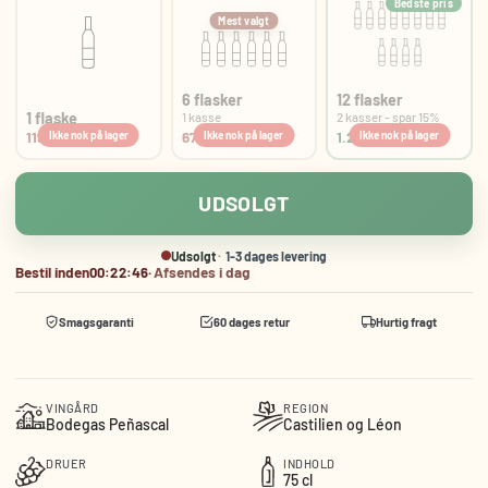
Bedste pris
Mest valgt
6 flasker
12 flasker
1 flaske
1 kasse
2 kasser - spar 15%
119,00 kr
678,30 kr.
1.213,80 kr.
UDSOLGT
Udsolgt
1-3 dages levering
Bestil inden
00:22:46
·
Afsendes i dag
Smagsgaranti
60 dages retur
Hurtig fragt
VINGÅRD
REGION
Bodegas Peñascal
Castilien og Léon
DRUER
INDHOLD
75 cl