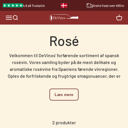
Spring til indhold
4,8 på Trustpilot
Gratis fragt over 499 kr.
devinos.dk
Åbn navigationsmenu
Åbn søgefunktion
Åbn i
Velkommen til DeVinos' forførende sortiment af spansk
rosévin. Vores samling byder på de mest delikate og
aromatiske rosévine fra Spaniens førende vinregioner.
Oplev de forfriskende og frugtrige smagsnuancer, der er
perfekte til enhver lejlighed, hvad enten du nyder et glas
til en let frokost eller ved en festlig sammenkomst. Bestil
Læs mere
din favorit rosévin i dag og lad os bringe en smag af
solfyldte, spanske vinmarker direkte til din dør.
2 produkter