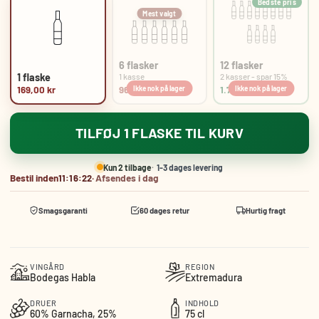
Bedste pris
Mest valgt
6 flasker
12 flasker
1 flaske
1 kasse
2 kasser - spar 15%
169,00 kr
963,30 kr.
1.723,80 kr.
TILFØJ 1 FLASKE TIL KURV
Kun 2 tilbage
1-3 dages levering
Bestil inden
11:16:22
·
Afsendes i dag
Smagsgaranti
60 dages retur
Hurtig fragt
VINGÅRD
REGION
Bodegas Habla
Extremadura
DRUER
INDHOLD
60% Garnacha, 25%
75 cl