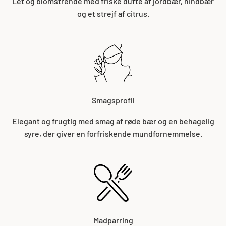
Let og blomstrende med friske dufte af jordbær, hindbær
vinproduktion og bidrager til at bevare den naturlige skønhed i
og et strejf af citrus.
Spaniens vinregioner.
Smagsprofil
Elegant og frugtig med smag af røde bær og en behagelig
syre, der giver en forfriskende mundfornemmelse.
Madparring