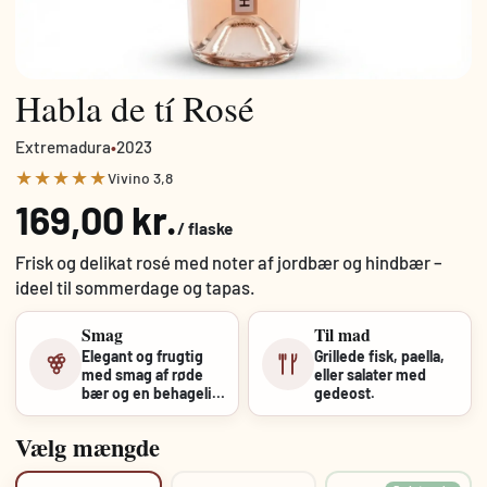
Habla de tí Rosé
Extremadura
•
2023
★★★★★
Vivino 3,8
169,00 kr.
/ flaske
Frisk og delikat rosé med noter af jordbær og hindbær –
ideel til sommerdage og tapas.
Smag
Til mad
Elegant og frugtig
Grillede fisk, paella,
med smag af røde
eller salater med
bær og en behagelig
gedeost.
syre,...