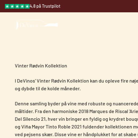
Spring til indhold
4,8 på Trustpilot
DeVinos åbner døren til skjulte spanske vine, som eller
devinos.dk
sædvanlige. Opda
I DeVinos' Vinter Rødvin Kollektion kan du opleve fire nøj
og dybde til de kolde måneder.
Denne samling byder på vine med robuste og nuancerede sm
måltider. Fra den harmoniske 2018 Marques de Riscal 'Arie
Del Silencio 21, hver vin bringer en fyldig og krydret bou
og Viña Mayor Tinto Roble 2021 fuldender kollektionen med
ved pejsens skær. Disse vine er håndplukket for at skabe