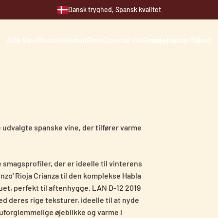
Dansk tryghed, Spansk kvalitet
s kun findes i Spanien. Vi specialiserer os i at bringe dig tætter
Alle Vine
Rødvin
Hvidvin
Rosé
Special Vin
Smagekasser
Tilbud
g vine, der afspejler Spaniens rigeste terroir, nu tilgængelige dir
e udvalgte spanske vine, der tilfører varme
agsprofiler, der er ideelle til vinterens
nzo' Rioja Crianza til den komplekse Habla
quet, perfekt til aftenhygge. LAN D-12 2019
 deres rige teksturer, ideelle til at nyde
 uforglemmelige øjeblikke og varme i