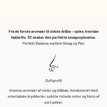
stresse over en kort frist. Uåbnede flasker tages retur med et smil –
uden diskussion.
Fra de første aromaer til sidste dråbe – oplev, hvordan
Habla No. 32 skaber den perfekte smagsoplevelse.
Duftprofil
Intense aromaer af violer og blåbær, kombineret med
orientalske krydderier, subtile ristede noter og hints af
sort peber.