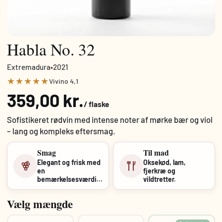
Habla No. 32
Extremadura
•
2021
★★★★★
Vivino 4,1
359,00 kr.
/ flaske
Sofistikeret rødvin med intense noter af mørke bær og viol
– lang og kompleks eftersmag.
Smag
Til mad
Elegant og frisk med
Oksekød, lam,
en
fjerkræ og
bemærkelsesværdig
vildtretter.
koncentration af
sorte frugter,
krydderier og...