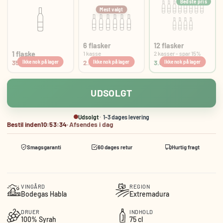
Bedste pris
Mest valgt
6 flasker
12 flasker
1 flaske
1 kasse
2 kasser - spar 15%
359,00 kr
2.046,30 kr.
3.661,80 kr.
UDSOLGT
Udsolgt
1-3 dages levering
Bestil inden
10:53:34
·
Afsendes i dag
Smagsgaranti
60 dages retur
Hurtig fragt
VINGÅRD
REGION
Bodegas Habla
Extremadura
DRUER
INDHOLD
100% Syrah
75 cl